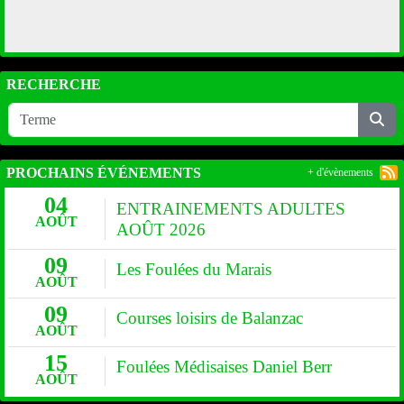
RECHERCHE
PROCHAINS ÉVÉNEMENTS
+ d'évènements
04
ENTRAINEMENTS ADULTES
AOÛT
AOÛT 2026
09
Les Foulées du Marais
AOÛT
09
Courses loisirs de Balanzac
AOÛT
15
Foulées Médisaises Daniel Berr
AOÛT