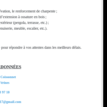
lévation, le renforcement de charpente ;
d’extension à ossature en bois ;
érieur (pergola, terrasse, etc.) ;
nuiserie, meuble, escalier, etc.).
our répondre à vos attentes dans les meilleurs délais.
RDONNÉES
a Coissonnet
Vérines
3 97 10
is17@gmail.com