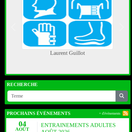
Précedent
Suiva
Laurent Guillot
RECHERCHE
PROCHAINS ÉVÉNEMENTS
+ d'évènements
04
ENTRAINEMENTS ADULTES
AOÛT
AOÛT 2026