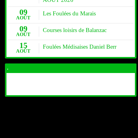
09
Les Foulées du Marais
AOÛT
09
Courses loisirs de Balanzac
AOÛT
15
Foulées Médisaises Daniel Berr
AOÛT
.