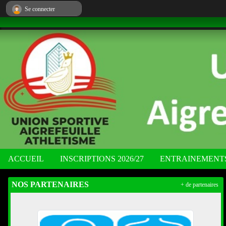
Panneau de gestion des cookies
Se connecter
ACCUEIL
INSCRIPTIONS 2026/27
ENTRAINEMENT
NOS PARTENAIRES
+ de partenaires