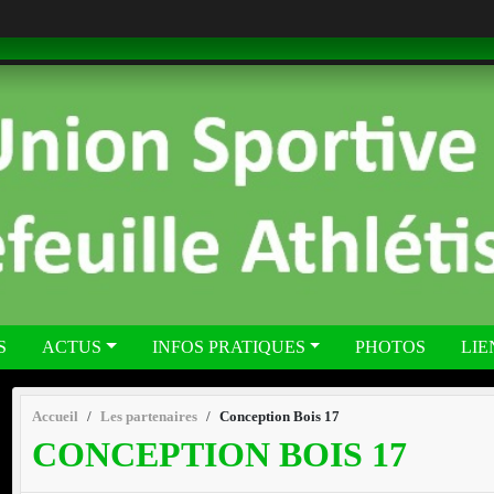
S
ACTUS
INFOS PRATIQUES
PHOTOS
LIE
Accueil
Les partenaires
Conception Bois 17
CONCEPTION BOIS 17