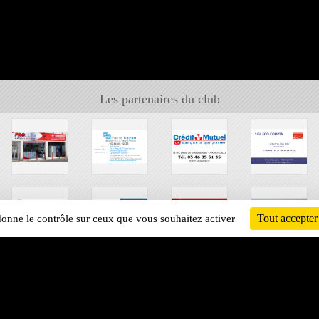
Les partenaires du club
Tout accepter
 donne le contrôle sur ceux que vous souhaitez activer