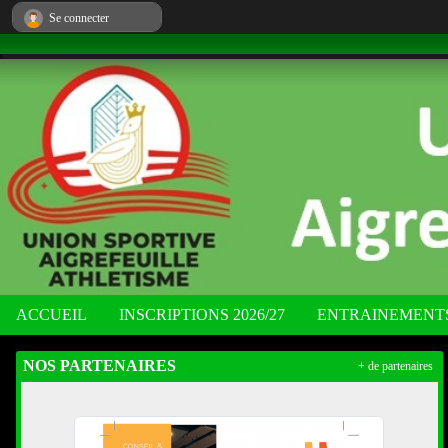
Panneau de gestion des cookies
Se connecter
ACCUEIL
INSCRIPTIONS 2026/27
ENTRAINEMENT
NOS PARTENAIRES
+ de partenaires