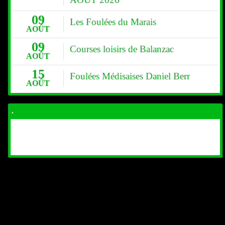
09
Les Foulées du Marais
AOÛT
09
Courses loisirs de Balanzac
AOÛT
15
Foulées Médisaises Daniel Berr
AOÛT
.