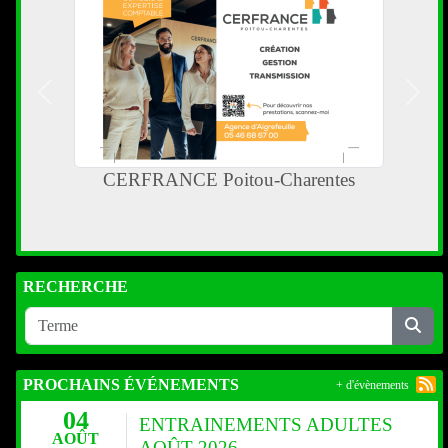
Précedent
Suiva
CERFRANCE Poitou-Charentes
RECHERCHE
PROCHAINS ÉVÉNEMENTS
+ d'évènements
04
ENTRAINEMENTS ADULTES
AOÛT
AOÛT 2026