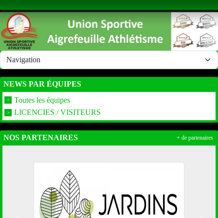
Panneau de gestion des cookies
NEWS PAR ÉQUIPES
Toutes les équipes
LICENCIES / VISITEURS
NOS PARTENAIRES
+ de partenaires