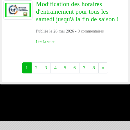
Modification des horaires
d'entrainement pour tous les
samedi jusqu'à la fin de saison !
Publiée le
26 mai 2026
-
0
commentaires
Lire la suite
1
2
3
4
5
6
7
8
»