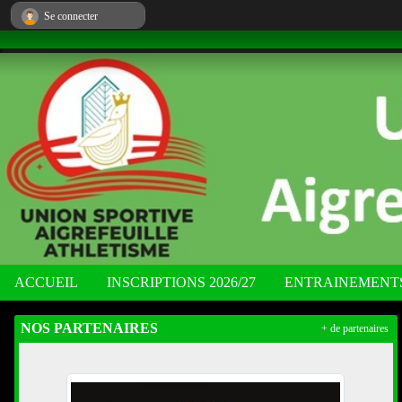
Panneau de gestion des cookies
Se connecter
ACCUEIL
INSCRIPTIONS 2026/27
ENTRAINEMENT
NOS PARTENAIRES
+ de partenaires