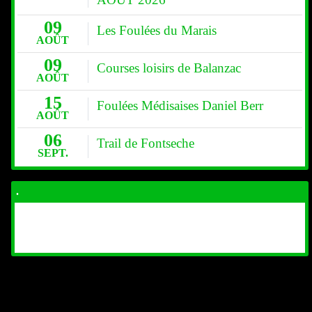
09
Les Foulées du Marais
AOÛT
09
Courses loisirs de Balanzac
AOÛT
15
Foulées Médisaises Daniel Berr
AOÛT
06
Trail de Fontseche
SEPT.
.