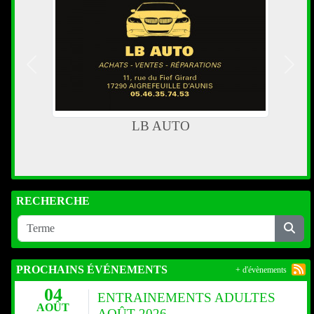
Précedent
Suiva
LB AUTO
RECHERCHE
PROCHAINS ÉVÉNEMENTS
+ d'évènements
04
ENTRAINEMENTS ADULTES
AOÛT
AOÛT 2026