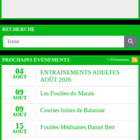
RECHERCHE
PROCHAINS ÉVÉNEMENTS
+ d'évènements
04
ENTRAINEMENTS ADULTES
AOÛT
AOÛT 2026
09
Les Foulées du Marais
AOÛT
09
Courses loisirs de Balanzac
AOÛT
15
Foulées Médisaises Daniel Berr
AOÛT