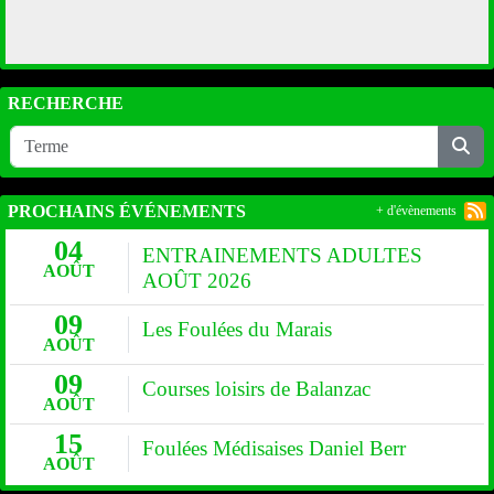
RECHERCHE
PROCHAINS ÉVÉNEMENTS
+ d'évènements
04
ENTRAINEMENTS ADULTES
AOÛT
AOÛT 2026
09
Les Foulées du Marais
AOÛT
09
Courses loisirs de Balanzac
AOÛT
15
Foulées Médisaises Daniel Berr
AOÛT