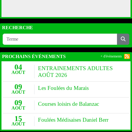
RECHERCHE
PROCHAINS ÉVÉNEMENTS
+ d'évènements
04
ENTRAINEMENTS ADULTES
AOÛT
AOÛT 2026
09
Les Foulées du Marais
AOÛT
09
Courses loisirs de Balanzac
AOÛT
15
Foulées Médisaises Daniel Berr
AOÛT