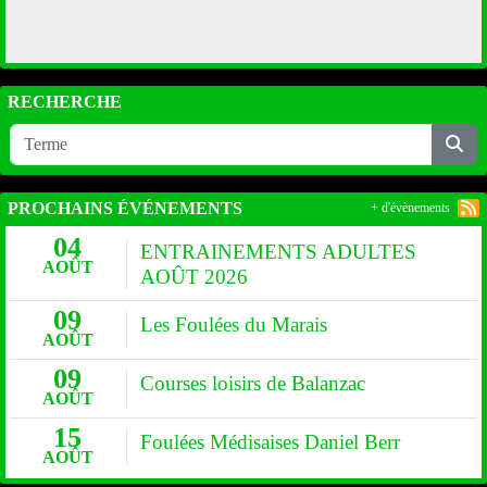
RECHERCHE
PROCHAINS ÉVÉNEMENTS
+ d'évènements
04
ENTRAINEMENTS ADULTES
AOÛT
AOÛT 2026
09
Les Foulées du Marais
AOÛT
09
Courses loisirs de Balanzac
AOÛT
15
Foulées Médisaises Daniel Berr
AOÛT