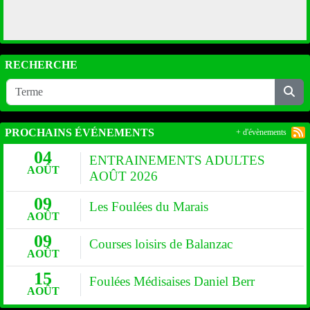
RECHERCHE
PROCHAINS ÉVÉNEMENTS
+ d'évènements
04
ENTRAINEMENTS ADULTES
AOÛT
AOÛT 2026
09
Les Foulées du Marais
AOÛT
09
Courses loisirs de Balanzac
AOÛT
15
Foulées Médisaises Daniel Berr
AOÛT