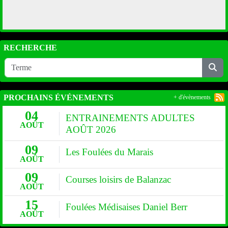
RECHERCHE
PROCHAINS ÉVÉNEMENTS
+ d'évènements
04
ENTRAINEMENTS ADULTES
AOÛT
AOÛT 2026
09
Les Foulées du Marais
AOÛT
09
Courses loisirs de Balanzac
AOÛT
15
Foulées Médisaises Daniel Berr
AOÛT