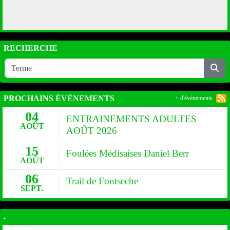
RECHERCHE
PROCHAINS ÉVÉNEMENTS
+ d'évènements
04
ENTRAINEMENTS ADULTES
AOÛT
AOÛT 2026
15
Foulées Médisaises Daniel Berr
AOÛT
06
Trail de Fontseche
SEPT.
.