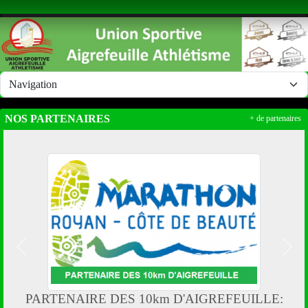
Panneau de gestion des cookies
NOS PARTENAIRES
+ de partenaires
Précedent
Suiv
PARTENAIRE DES 10km D'AIGREFEUILLE: