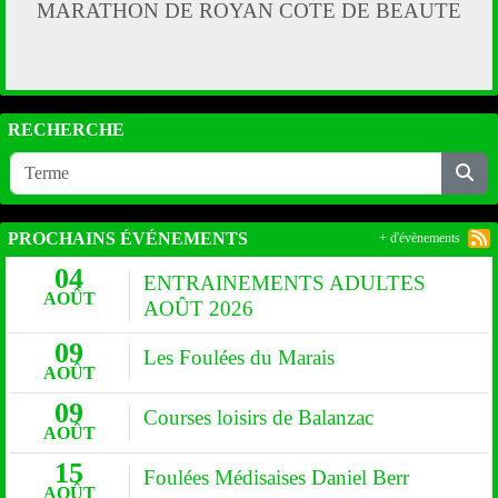
MARATHON DE ROYAN COTE DE BEAUTE
RECHERCHE
PROCHAINS ÉVÉNEMENTS
+ d'évènements
04
ENTRAINEMENTS ADULTES
AOÛT
AOÛT 2026
09
Les Foulées du Marais
AOÛT
09
Courses loisirs de Balanzac
AOÛT
15
Foulées Médisaises Daniel Berr
AOÛT