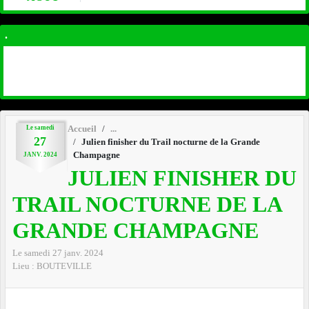
.
Le
samedi
Accueil
27
Julien finisher du Trail nocturne de la Grande
Champagne
JANV.
2024
JULIEN FINISHER DU
TRAIL NOCTURNE DE LA
GRANDE CHAMPAGNE
Le
samedi
27
janv.
2024
Lieu :
BOUTEVILLE