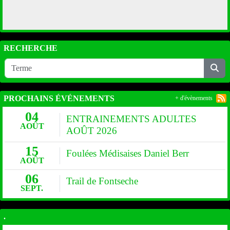
RECHERCHE
PROCHAINS ÉVÉNEMENTS
+ d'évènements
04
ENTRAINEMENTS ADULTES
AOÛT
AOÛT 2026
15
Foulées Médisaises Daniel Berr
AOÛT
06
Trail de Fontseche
SEPT.
.