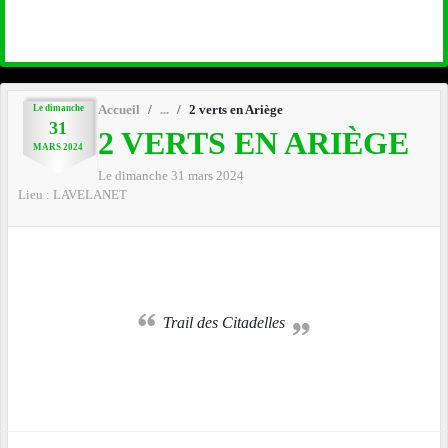
Le
dimanche
Accueil
2 verts en Ariège
31
2 VERTS EN ARIÈGE
MARS
2024
Le
dimanche
31
mars
2024
Lieu :
LAVELANET
Trail des Citadelles