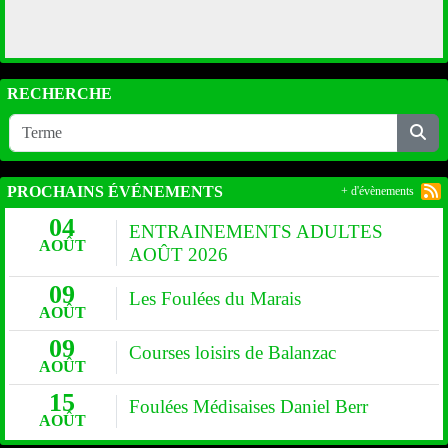
RECHERCHE
PROCHAINS ÉVÉNEMENTS
+ d'évènements
04
ENTRAINEMENTS ADULTES
AOÛT
AOÛT 2026
09
Les Foulées du Marais
AOÛT
09
Courses loisirs de Balanzac
AOÛT
15
Foulées Médisaises Daniel Berr
AOÛT