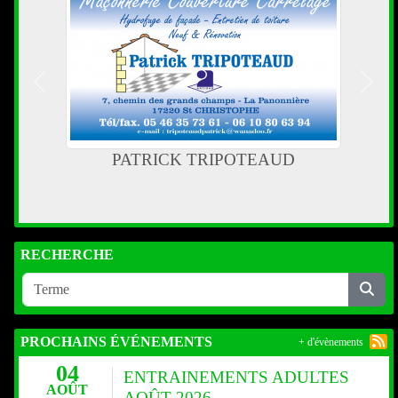
Précedent
Suiva
PROMOCASH La Rochelle
RECHERCHE
PROCHAINS ÉVÉNEMENTS
+ d'évènements
04
ENTRAINEMENTS ADULTES
AOÛT
AOÛT 2026