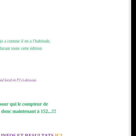
ojo a comme il en a l'habitude,
durant toute cette édition
rnal local en PJ ci-dessous
pour qui le compteur de
 donc maintenant à 152...!!!
 INFOS ET RESULTATS
ICI