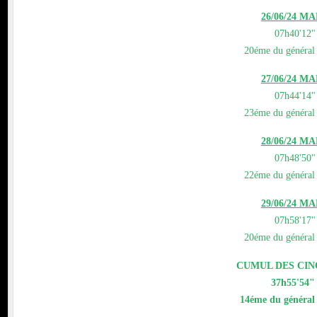
26/06/24 M
07h40'12"
20éme du généra
27/06/24 M
07h44'14"
23éme du généra
28/06/24 M
07h48'50"
22éme du généra
29/06/24 M
07h58'17"
20éme du généra
CUMUL DES CI
37h55'54"
14éme du généra