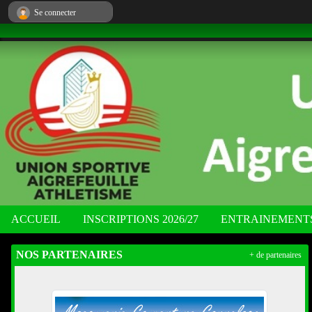
Panneau de gestion des cookies
Se connecter
ACCUEIL
INSCRIPTIONS 2026/27
ENTRAINEMENT
NOS PARTENAIRES
+ de partenaires