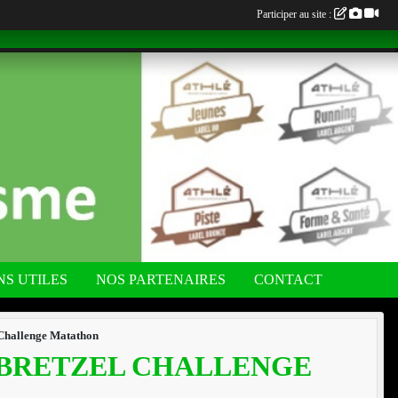
Participer au site :
NS UTILES
NOS PARTENAIRES
CONTACT
 Challenge Matathon
 BRETZEL CHALLENGE