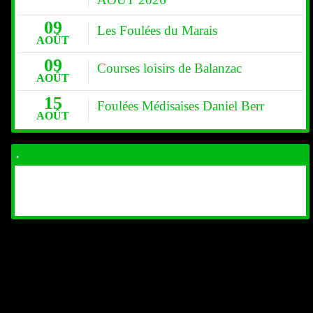
09
Les Foulées du Marais
AOÛT
09
Courses loisirs de Balanzac
AOÛT
15
Foulées Médisaises Daniel Berr
AOÛT
.