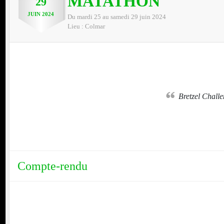
MATATHON
29
JUIN
2024
Du
mardi
25
au
samedi
29
juin
2024
Lieu :
Colmar
nt
Bretzel Chal
Compte-rendu