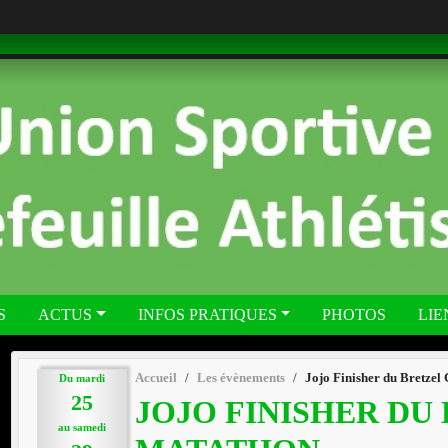
S
ACTUS
INFOS PRATIQUES
PHOTOS
LIE
Accueil
Les évènements
Jojo Finisher du Bretzel
Du
mardi
25
JOJO FINISHER DU
au
samedi