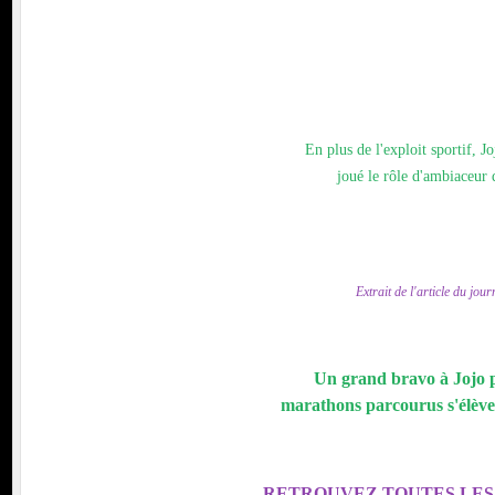
En plus de l'exploit sportif, J
joué le rôle d'ambiaceur 
Extrait de l'article du jou
Un grand bravo à Jojo 
marathons parcourus s'élève
RETROUVEZ TOUTES LES