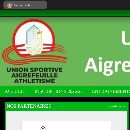
Panneau de gestion des cookies
Se connecter
ACCUEIL
INSCRIPTIONS 2026/27
ENTRAINEMENT
NOS PARTENAIRES
+ de partenaires