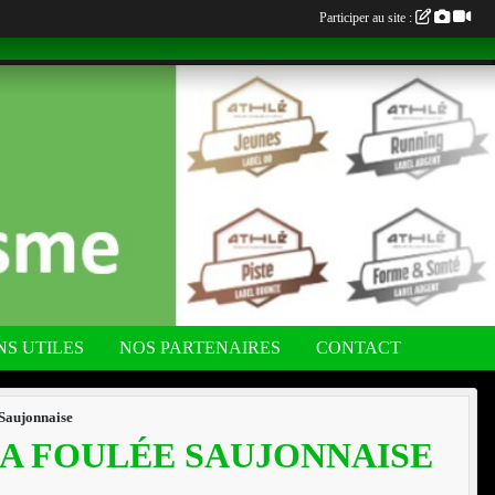
Participer au site :
NS UTILES
NOS PARTENAIRES
CONTACT
 Saujonnaise
LA FOULÉE SAUJONNAISE