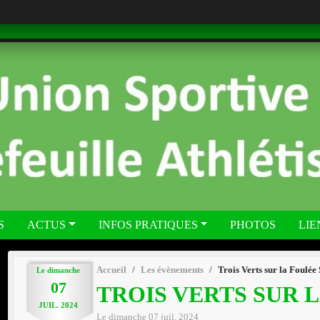
S
ACTUS
INFOS PRATIQUES
PHOTOS
LIE
Accueil
Les évènements
Trois Verts sur la Foulée
Le
dimanche
07
TROIS VERTS SUR 
JUIL.
2024
Le
dimanche
07
juil.
2024