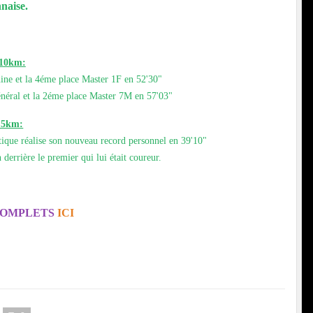
naise.
 10km:
ine et la 4éme place Master 1F en 52'30"
néral et la 2éme place Master 7M en 57'03"
e 5km:
tique réalise son nouveau record personnel en 39'10"
derrière le premier qui lui était coureur.
COMPLETS
ICI