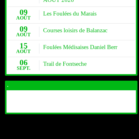
AOÛT
AOÛT 2026
09
Les Foulées du Marais
AOÛT
09
Courses loisirs de Balanzac
AOÛT
15
Foulées Médisaises Daniel Berr
AOÛT
06
Trail de Fontseche
SEPT.
.