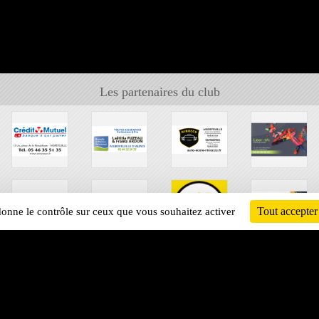
Les partenaires du club
Tout accepter
 donne le contrôle sur ceux que vous souhaitez activer