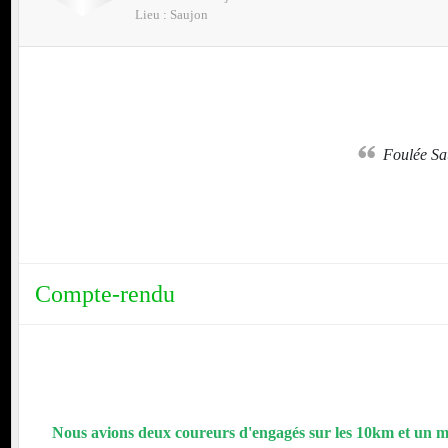
Lieu :
Saujon
nt
Foulée S
PARTENAIRE DES 10km D'AIGREFEUILLE:
10km D'ANGOULEME
Compte-rendu
Nous avions deux coureurs d'engagés sur les 10km et un m