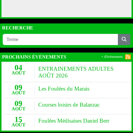
RECHERCHE
PROCHAINS ÉVÉNEMENTS
+ d'évènements
04
ENTRAINEMENTS ADULTES
AOÛT
AOÛT 2026
09
Les Foulées du Marais
AOÛT
09
Courses loisirs de Balanzac
AOÛT
15
Foulées Médisaises Daniel Berr
AOÛT