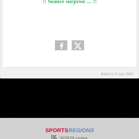
!! Séance surprise ... !!
Publié le
22 juil. 2024
SPORTS
REGIONS
365929
visites