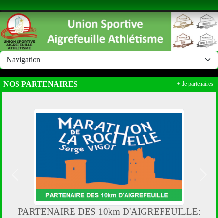
Panneau de gestion des cookies
NOS PARTENAIRES
+ de partenaires
Précedent
Suiv
PARTENAIRE DES 10km D'AIGREFEUILLE: