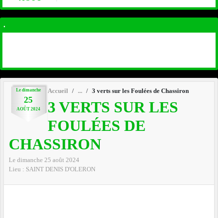
.
Le
dimanche
Accueil
3 verts sur les Foulées de Chassiron
25
3 VERTS SUR LES
AOÛT
2024
FOULÉES DE
CHASSIRON
Le
dimanche
25
août
2024
Lieu :
SAINT DENIS D'OLERON