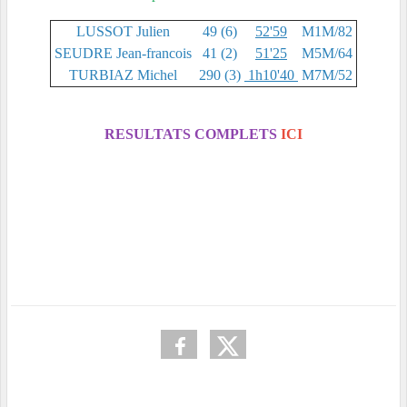
LUSSOT Julien
49 (6)
52'59
M1M/82
SEUDRE Jean-francois
41 (2)
51'25
M5M/64
TURBIAZ Michel
290 (3)
1h10'40
M7M/52
RESULTATS COMPLETS
ICI