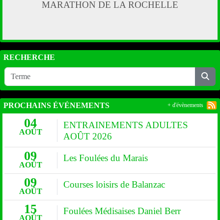
MARATHON DE LA ROCHELLE
RECHERCHE
PROCHAINS ÉVÉNEMENTS
+ d'évènements
04
ENTRAINEMENTS ADULTES
AOÛT
AOÛT 2026
09
Les Foulées du Marais
AOÛT
09
Courses loisirs de Balanzac
AOÛT
15
Foulées Médisaises Daniel Berr
AOÛT