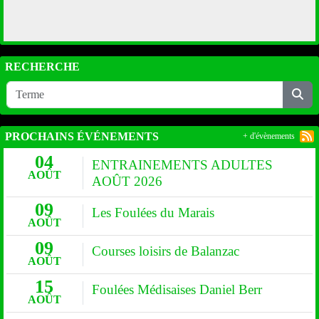
RECHERCHE
PROCHAINS ÉVÉNEMENTS
+ d'évènements
04
ENTRAINEMENTS ADULTES
AOÛT
AOÛT 2026
09
Les Foulées du Marais
AOÛT
09
Courses loisirs de Balanzac
AOÛT
15
Foulées Médisaises Daniel Berr
AOÛT