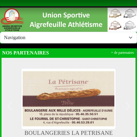
Panneau de gestion des cookies
NOS PARTENAIRES
+ de partenaires
Précedent
Suiv
BOULANGERIES LA PETRISANE