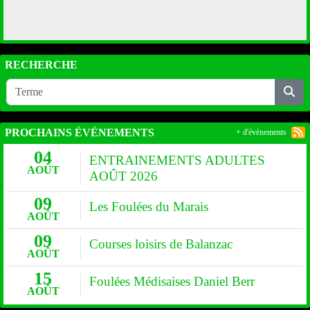
RECHERCHE
PROCHAINS ÉVÉNEMENTS
+ d'évènements
04
ENTRAINEMENTS ADULTES
AOÛT
AOÛT 2026
09
Les Foulées du Marais
AOÛT
09
Courses loisirs de Balanzac
AOÛT
15
Foulées Médisaises Daniel Berr
AOÛT