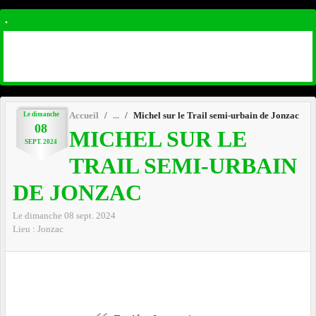
.
Le
dimanche
Accueil
Michel sur le Trail semi-urbain de Jonzac
08
MICHEL SUR LE
SEPT.
2024
TRAIL SEMI-URBAIN
DE JONZAC
Le
dimanche
08
sept.
2024
Lieu :
Jonzac