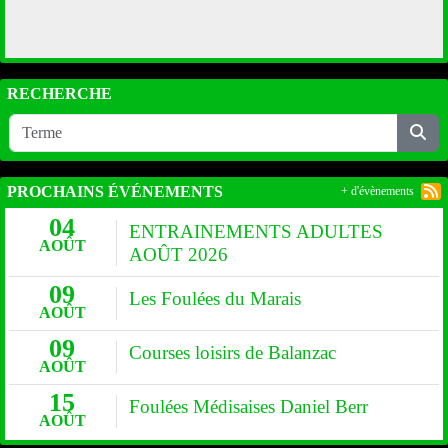
RECHERCHE
PROCHAINS ÉVÉNEMENTS
+ d'évènements
04
ENTRAINEMENTS ADULTES
AOÛT
AOÛT 2026
09
Les Foulées du Marais
AOÛT
09
Courses loisirs de Balanzac
AOÛT
15
Foulées Médisaises Daniel Berr
AOÛT