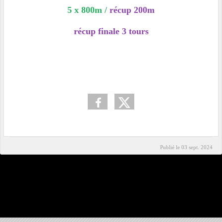
5 x 800m /
récup 200m
récup finale 3 tours
Publié le
03 sept. 2024