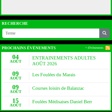
RECHERCHE
PROCHAINS ÉVÉNEMENTS
+ d'évènements
04
ENTRAINEMENTS ADULTES
AOÛT
AOÛT 2026
09
Les Foulées du Marais
AOÛT
09
Courses loisirs de Balanzac
AOÛT
15
Foulées Médisaises Daniel Berr
AOÛT