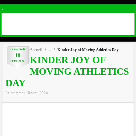
.
Le
mercredi
Accueil
Kinder Joy of Moving Athletics Day
18
KINDER JOY OF
SEPT.
2024
MOVING ATHLETICS
DAY
Le
mercredi
18
sept.
2024