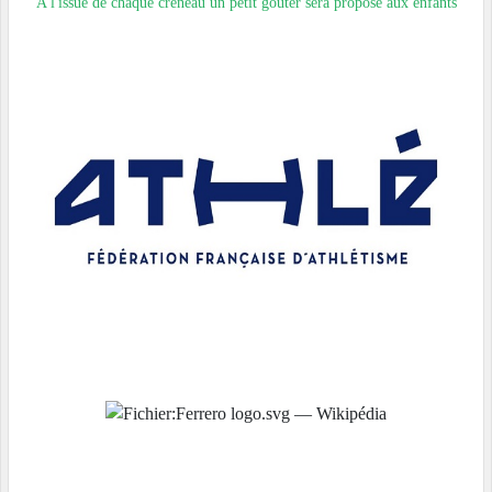
A l'issue de chaque créneau un petit gouter sera proposé aux enfants