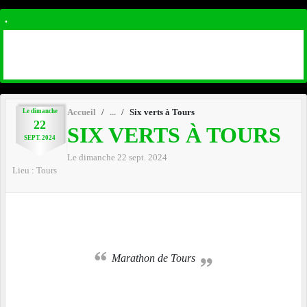
.
Le
dimanche
Accueil
Six verts à Tours
22
SIX VERTS À TOURS
SEPT.
2024
Le
dimanche
22
sept.
2024
Lieu :
Tours
Marathon de Tours