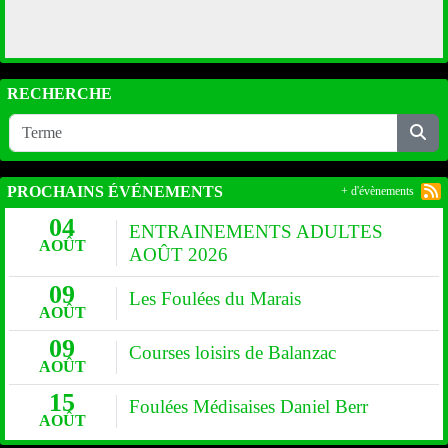
RECHERCHE
PROCHAINS ÉVÉNEMENTS
+ d'évènements
04
ENTRAINEMENTS ADULTES
AOÛT
AOÛT 2026
09
Les Foulées du Marais
AOÛT
09
Courses loisirs de Balanzac
AOÛT
15
Foulées Médisaises Daniel Berr
AOÛT