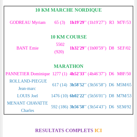
10 KM MARCHE NORDIQUE
GODREAU Myriam
65 (3)
1h19'29''
(1h19'27'')
R3
M7F/53
10 KM COURSE
5502
BANT Emie
1h32'29''
(1h00'59'')
D8
SEF/02
(920)
MARATHON
PANNETIER Dominique
1277 (1)
4h52'33''
(4h46'37'')
D6
M8F/50
ROLLAND-PIEGUE
617 (14)
3h58'52''
(3h56'58'')
D6
M5M/65
Jean-marc
LOUIS Joel
1476 (10)
6h02'22''
(5h56'01'')
D8
M7M/53
MENANT CHAVATTE
592 (186)
3h56'58''
(3h54'43'')
D6
SEM/92
Charles
RESULTATS COMPLETS
ICI