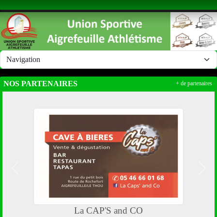
Panneau de gestion des cookies
NOS PARTENAIRES
+ de partenaires
Précedent
Suiv
La CAP'S and CO