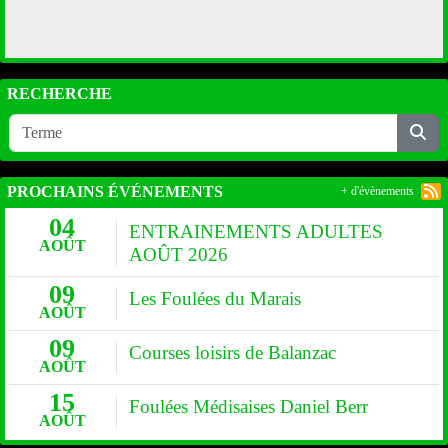
RECHERCHE
PROCHAINS ÉVÉNEMENTS
+ d'évènements
04
ENTRAINEMENTS ADULTES
AOÛT
AOÛT 2026
09
Les Foulées du Marais
AOÛT
09
Courses loisirs de Balanzac
AOÛT
15
Foulées Médisaises Daniel Berr
AOÛT