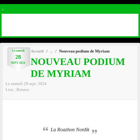
.
Le
samedi
Accueil
Nouveau podium de Myriam
28
NOUVEAU PODIUM
SEPT.
2024
DE MYRIAM
Le
samedi
28
sept.
2024
Lieu :
Rennes
La Roazhon Nordik