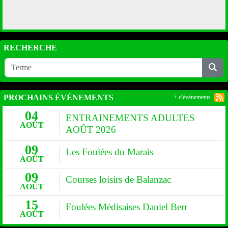
RECHERCHE
PROCHAINS ÉVÉNEMENTS
+ d'évènements
04
ENTRAINEMENTS ADULTES
AOÛT
AOÛT 2026
09
Les Foulées du Marais
AOÛT
09
Courses loisirs de Balanzac
AOÛT
15
Foulées Médisaises Daniel Berr
AOÛT