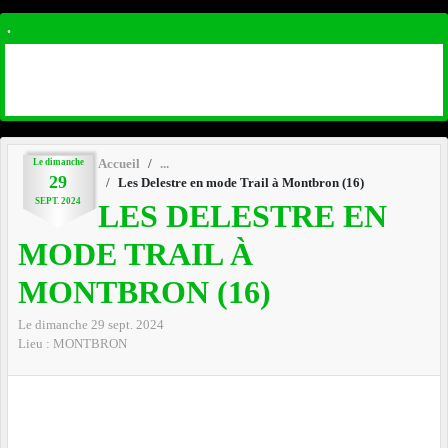
.
Le
dimanche
Accueil
29
Les Delestre en mode Trail à Montbron (16)
SEPT.
2024
LES DELESTRE EN
MODE TRAIL À
MONTBRON (16)
Le
dimanche
29
sept.
2024
Lieu :
MONTBRON