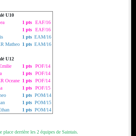
hlé U10
ea
1 pts
EAF/16
1 pts
EAF/16
is
1 pts
EAM/16
R Matheo
1 pts
EAM/16
hlé U12
milie
1 pts
POF/14
a
1 pts
POF/14
R Oceane
1 pts
POF/14
a
1 pts
POF/15
eo
1 pts
POM/14
an
1 pts
POM/15
than
1 pts
POM/14
 place derrière les 2 équipes de Saintais.