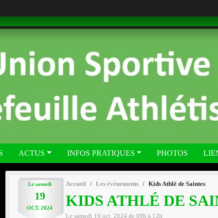
S
ACTUS
INFOS PRATIQUES
PHOTOS
LIE
Accueil
Les évènements
Kids Athlé de Saintes
Le
samedi
19
KIDS ATHLÉ DE SA
OCT.
2024
Le
samedi
19
oct.
2024
de 09h à 12h