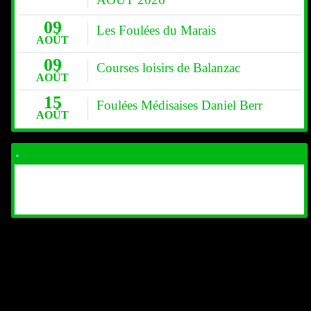
09
Les Foulées du Marais
AOÛT
09
Courses loisirs de Balanzac
AOÛT
15
Foulées Médisaises Daniel Berr
AOÛT
.