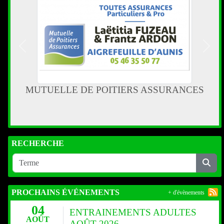
Précedent
Suiva
SAS GAUDISSARD
RECHERCHE
PROCHAINS ÉVÉNEMENTS
+ d'évènements
04
ENTRAINEMENTS ADULTES
AOÛT
AOÛT 2026