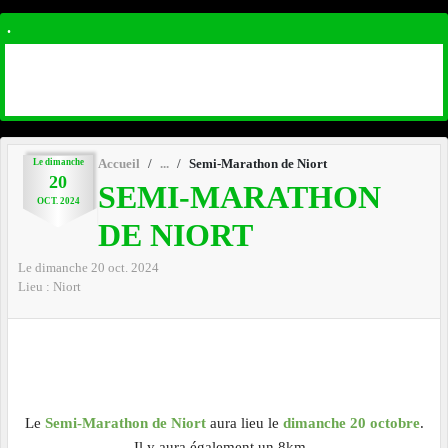
.
Le
dimanche
Accueil
Semi-Marathon de Niort
20
SEMI-MARATHON
OCT.
2024
DE NIORT
Le
dimanche
20
oct.
2024
Lieu :
Niort
Le
Semi-Marathon de Niort
aura lieu le
dimanche 20 octobre
.
Il y aura également un 8km.