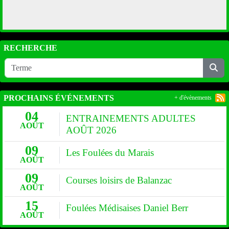
RECHERCHE
PROCHAINS ÉVÉNEMENTS
+ d'évènements
04
ENTRAINEMENTS ADULTES
AOÛT
AOÛT 2026
09
Les Foulées du Marais
AOÛT
09
Courses loisirs de Balanzac
AOÛT
15
Foulées Médisaises Daniel Berr
AOÛT