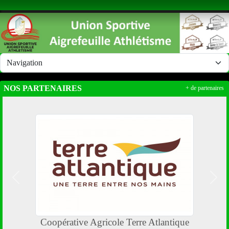
Panneau de gestion des cookies
NOS PARTENAIRES
+ de partenaires
Précedent
Suiv
Coopérative Agricole Terre Atlantique