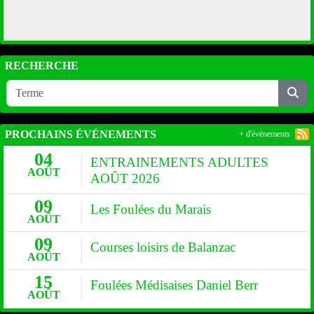
RECHERCHE
PROCHAINS ÉVÉNEMENTS
+ d'évènements
04
ENTRAINEMENTS ADULTES
AOÛT
AOÛT 2026
09
Les Foulées du Marais
AOÛT
09
Courses loisirs de Balanzac
AOÛT
15
Foulées Médisaises Daniel Berr
AOÛT