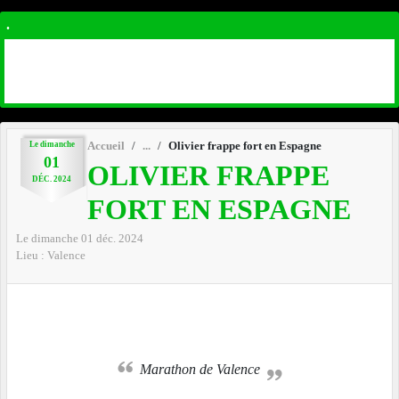
.
Le
dimanche
Accueil
Olivier frappe fort en Espagne
01
OLIVIER FRAPPE
DÉC.
2024
FORT EN ESPAGNE
Le
dimanche
01
déc.
2024
Lieu :
Valence
Marathon de Valence