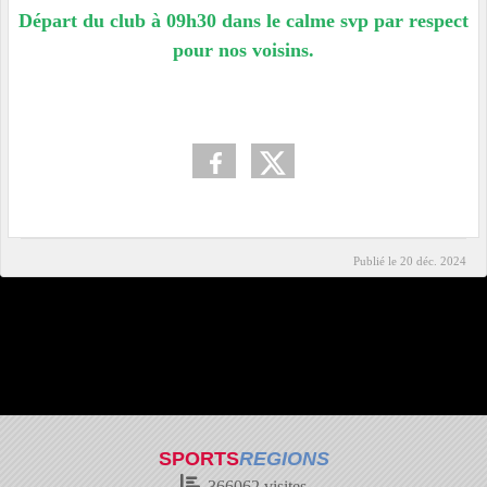
Départ du club à 09h30 dans le calme svp par respect
pour nos voisins.
Publié le
20 déc. 2024
SPORTS
REGIONS
366062
visites