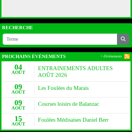
RECHERCHE
PROCHAINS ÉVÉNEMENTS
+ d'évènements
04
ENTRAINEMENTS ADULTES
AOÛT
AOÛT 2026
09
Les Foulées du Marais
AOÛT
09
Courses loisirs de Balanzac
AOÛT
15
Foulées Médisaises Daniel Berr
AOÛT