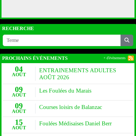
RECHERCHE
PROCHAINS ÉVÉNEMENTS
+ d'évènements
04
ENTRAINEMENTS ADULTES
AOÛT
AOÛT 2026
09
Les Foulées du Marais
AOÛT
09
Courses loisirs de Balanzac
AOÛT
15
Foulées Médisaises Daniel Berr
AOÛT