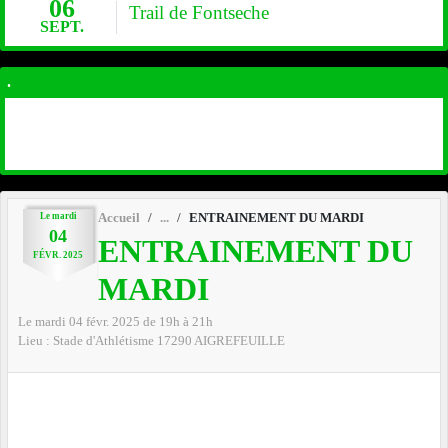
06
Trail de Fontseche
SEPT.
.
Le
mardi
Accueil
ENTRAINEMENT DU MARDI
04
ENTRAINEMENT DU
FÉVR.
2025
MARDI
Le
mardi
04
févr.
2025
de 19h à 21h
Lieu :
Stade d'Athlétisme
17290
AIGREFEUILLE