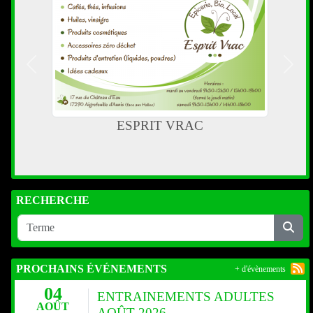
Précedent
Suiva
ESPRIT VRAC
RECHERCHE
PROCHAINS ÉVÉNEMENTS
+ d'évènements
04
ENTRAINEMENTS ADULTES
AOÛT
AOÛT 2026