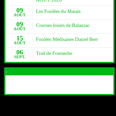
09
Les Foulées du Marais
AOÛT
09
Courses loisirs de Balanzac
AOÛT
15
Foulées Médisaises Daniel Berr
AOÛT
06
Trail de Fontseche
SEPT.
.