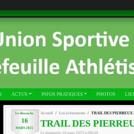
S
ACTUS
INFOS PRATIQUES
PHOTOS
LIE
Accueil
Les évènements
TRAIL DES PIERREUX 
Le
dimanche
16
TRAIL DES PIERREU
MARS
2025
Le
dimanche
16
mars
2025
à 08h30