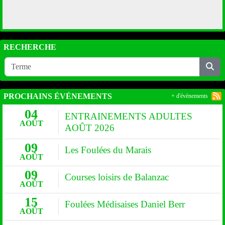
RECHERCHE
PROCHAINS ÉVÉNEMENTS
+ d'évènements
04
ENTRAINEMENTS ADULTES
AOÛT
AOÛT 2026
09
Les Foulées du Marais
AOÛT
09
Courses loisirs de Balanzac
AOÛT
15
Foulées Médisaises Daniel Berr
AOÛT