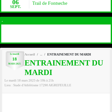
06
Trail de Fontseche
SEPT.
.
Le
mardi
Accueil
ENTRAINEMENT DU MARDI
18
ENTRAINEMENT DU
MARS
2025
MARDI
Le
mardi
18
mars
2025
de 19h à 21h
Lieu :
Stade d'Athlétisme
17290
AIGREFEUILLE