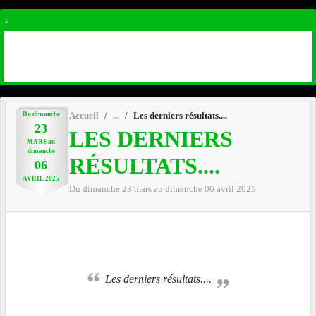
.
Du
dimanche
Accueil
Les derniers résultats....
23
LES DERNIERS
MARS
au
dimanche
RÉSULTATS....
06
AVRIL
2025
Du
dimanche
23
mars
au
dimanche
06
avril
2025
Les derniers résultats....