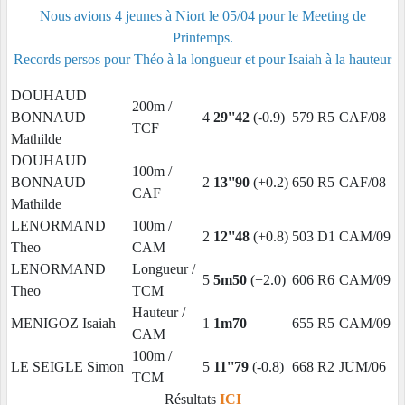
Nous avions 4 jeunes à Niort le 05/04 pour le Meeting de
Printemps.
Records persos pour Théo à la longueur et pour Isaiah à la hauteur
DOUHAUD
200m /
BONNAUD
4
29''42
(-0.9)
579
R5
CAF/08
TCF
Mathilde
DOUHAUD
100m /
BONNAUD
2
13''90
(+0.2)
650
R5
CAF/08
CAF
Mathilde
LENORMAND
100m /
2
12''48
(+0.8)
503
D1
CAM/09
Theo
CAM
LENORMAND
Longueur /
5
5m50
(+2.0)
606
R6
CAM/09
Theo
TCM
Hauteur /
MENIGOZ Isaiah
1
1m70
655
R5
CAM/09
CAM
100m /
LE SEIGLE Simon
5
11''79
(-0.8)
668
R2
JUM/06
TCM
Résultats
ICI