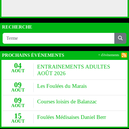
RECHERCHE
PROCHAINS ÉVÉNEMENTS
+ d'évènements
04
ENTRAINEMENTS ADULTES
AOÛT
AOÛT 2026
09
Les Foulées du Marais
AOÛT
09
Courses loisirs de Balanzac
AOÛT
15
Foulées Médisaises Daniel Berr
AOÛT