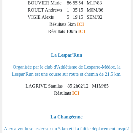
BOUVIER Marie
86
55'54
M1F/83
ROUET Andrews
1
35'15
M0M/86
VIGIE Alexis
5
19'15
SEM/02
Résultats 5km
ICI
Résultats 10km
ICI
La Lespar'Run
Organisée par le club d'Athlétisme de Lesparre-Médoc, la
Lespar'Run est une course sur route et chemin de 21,5 km.
LAGRIVE Stanilas
85
2h02'12
M1M/85
Résultats
ICI
La Changéenne
Alex a voulu se tester sur un 5 km et il a fait le déplacement jusqu'à