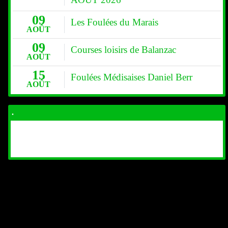
09
Les Foulées du Marais
AOÛT
09
Courses loisirs de Balanzac
AOÛT
15
Foulées Médisaises Daniel Berr
AOÛT
.