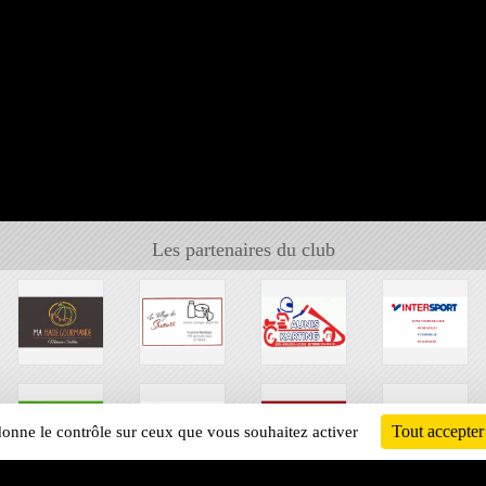
Les partenaires du club
Tout accepter
 donne le contrôle sur ceux que vous souhaitez activer