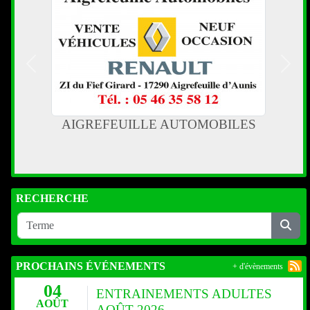
Précedent
Suiva
MOBILES
Jardins Atlantique Paysage
RECHERCHE
PROCHAINS ÉVÉNEMENTS
+ d'évènements
04
ENTRAINEMENTS ADULTES
AOÛT
AOÛT 2026