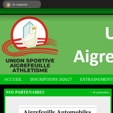
Panneau de gestion des cookies
Se connecter
ACCUEIL
INSCRIPTIONS 2026/27
ENTRAINEMENT
NOS PARTENAIRES
+ de partenaires