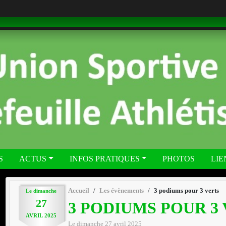
S
ACTUS
INFOS PRATIQUES
PHOTOS
LIE
Accueil
Les évènements
3 podiums pour 3 verts
Le
dimanche
27
3 PODIUMS POUR 3
AVRIL
2025
Le
dimanche
27
avril
2025