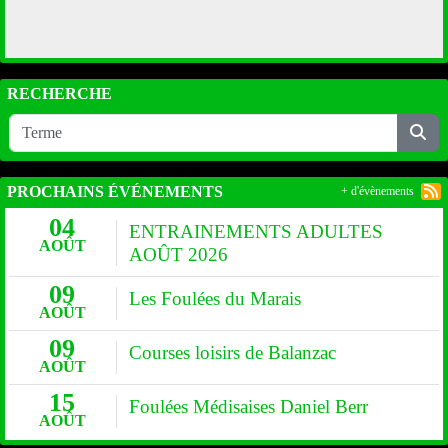
RECHERCHE
PROCHAINS ÉVÉNEMENTS
+ d'évènements
04
ENTRAINEMENTS ADULTES
AOÛT
AOÛT 2026
09
Les Foulées du Marais
AOÛT
09
Courses loisirs de Balanzac
AOÛT
15
Foulées Médisaises Daniel Berr
AOÛT