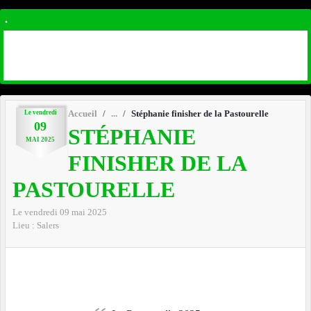
.
Le
vendredi
Accueil
Stéphanie finisher de la Pastourelle
09
STÉPHANIE
MAI
2025
FINISHER DE LA
PASTOURELLE
Le
vendredi
09
mai
2025
Lieu :
Salers