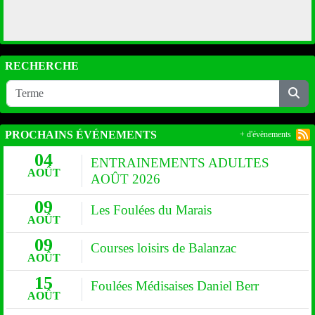
RECHERCHE
PROCHAINS ÉVÉNEMENTS
+ d'évènements
04
ENTRAINEMENTS ADULTES
AOÛT
AOÛT 2026
09
Les Foulées du Marais
AOÛT
09
Courses loisirs de Balanzac
AOÛT
15
Foulées Médisaises Daniel Berr
AOÛT