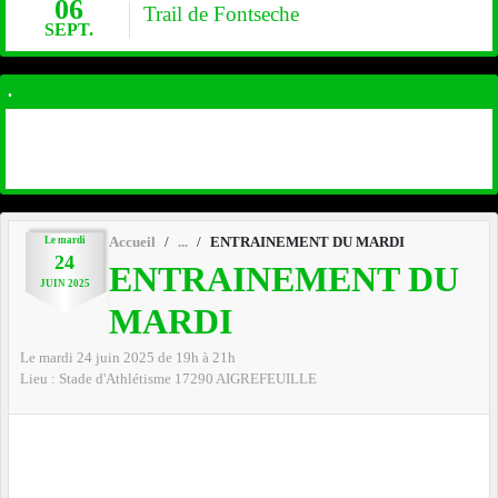
06
Trail de Fontseche
SEPT.
.
Le
mardi
Accueil
ENTRAINEMENT DU MARDI
24
ENTRAINEMENT DU
JUIN
2025
MARDI
Le
mardi
24
juin
2025
de 19h à 21h
Lieu :
Stade d'Athlétisme
17290
AIGREFEUILLE