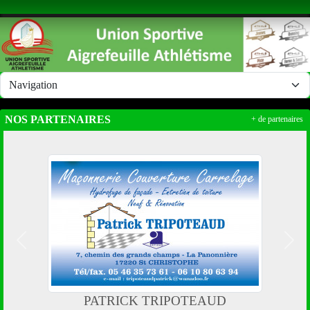
Panneau de gestion des cookies
NOS PARTENAIRES
+ de partenaires
Précedent
Suiv
PATRICK TRIPOTEAUD