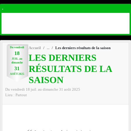
.
Du
vendredi
Accueil
Les derniers résultats de la saison
18
LES DERNIERS
JUIL.
au
dimanche
RÉSULTATS DE LA
31
AOÛT
2025
SAISON
Du
vendredi
18
juil.
au
dimanche
31
août
2025
Lieu :
Partout