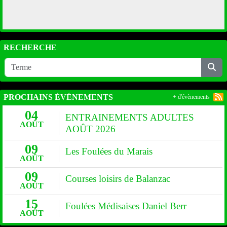
RECHERCHE
PROCHAINS ÉVÉNEMENTS
+ d'évènements
04
ENTRAINEMENTS ADULTES
AOÛT
AOÛT 2026
09
Les Foulées du Marais
AOÛT
09
Courses loisirs de Balanzac
AOÛT
15
Foulées Médisaises Daniel Berr
AOÛT