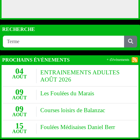
RECHERCHE
PROCHAINS ÉVÉNEMENTS
+ d'évènements
04
ENTRAINEMENTS ADULTES
AOÛT
AOÛT 2026
09
Les Foulées du Marais
AOÛT
09
Courses loisirs de Balanzac
AOÛT
15
Foulées Médisaises Daniel Berr
AOÛT