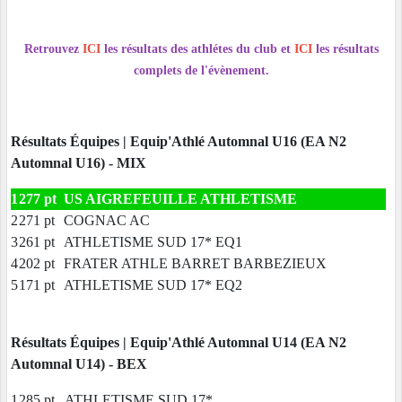
Retrouvez
ICI
les résultats des athlétes du club et
ICI
les résultats
complets de l'évènement.
Résultats Équipes | Equip'Athlé Automnal U16 (EA N2
Automnal U16) - MIX
1
277 pt
US AIGREFEUILLE ATHLETISME
2
271 pt
COGNAC AC
3
261 pt
ATHLETISME SUD 17* EQ1
4
202 pt
FRATER ATHLE BARRET BARBEZIEUX
5
171 pt
ATHLETISME SUD 17* EQ2
Résultats Équipes | Equip'Athlé Automnal U14 (EA N2
Automnal U14) - BEX
1
285 pt
ATHLETISME SUD 17*