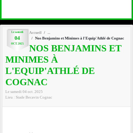
Le
samedi
Accueil
04
Nos Benjamins et Minimes à l'Equip'Athlé de Cognac
OCT.
2025
NOS BENJAMINS ET
MINIMES À
L'EQUIP'ATHLÉ DE
COGNAC
Le
samedi
04
oct.
2025
Lieu :
Stade Becavin
Cognac