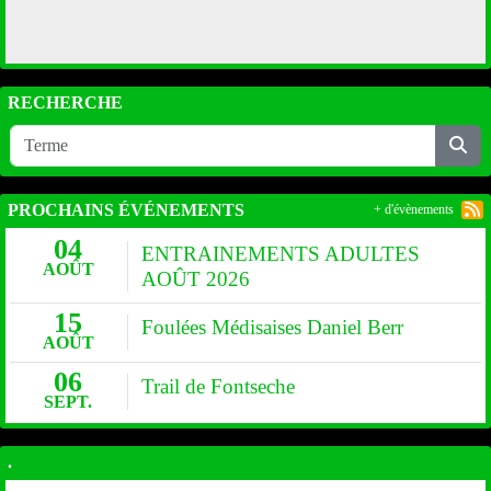
RECHERCHE
PROCHAINS ÉVÉNEMENTS
+ d'évènements
04
ENTRAINEMENTS ADULTES
AOÛT
AOÛT 2026
15
Foulées Médisaises Daniel Berr
AOÛT
06
Trail de Fontseche
SEPT.
.