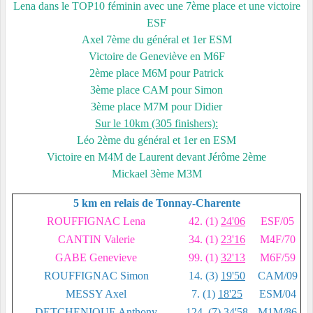
Lena dans le TOP10 féminin avec une 7ème place et une victoire
ESF
Axel 7ème du général et 1er ESM
Victoire de Geneviève en M6F
2ème place M6M pour Patrick
3ème place CAM pour Simon
3ème place M7M pour Didier
Sur le 10km (305 finishers):
Léo 2ème du général et 1er en ESM
Victoire en M4M de Laurent devant Jérôme 2ème
Mickael 3ème M3M
5 km en relais de Tonnay-Charente
ROUFFIGNAC Lena
42. (1)
24'06
ESF/05
CANTIN Valerie
34. (1)
23'16
M4F/70
GABE Genevieve
99. (1)
32'13
M6F/59
ROUFFIGNAC Simon
14. (3)
19'50
CAM/09
MESSY Axel
7. (1)
18'25
ESM/04
DETCHENIQUE Anthony
124. (7)
34'58
M1M/86