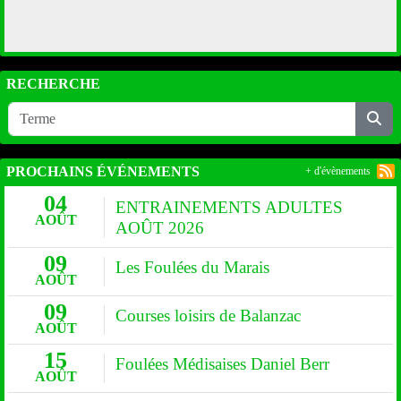
RECHERCHE
PROCHAINS ÉVÉNEMENTS
+ d'évènements
04
ENTRAINEMENTS ADULTES
AOÛT
AOÛT 2026
09
Les Foulées du Marais
AOÛT
09
Courses loisirs de Balanzac
AOÛT
15
Foulées Médisaises Daniel Berr
AOÛT