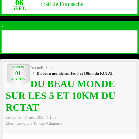
06
Trail de Fontseche
SEPT.
.
Le
samedi
Accueil
01
Du beau monde sur les 5 et 10km du RCTAT
NOV.
2025
DU BEAU MONDE
SUR LES 5 ET 10KM DU
RCTAT
Le
samedi
01
nov.
2025
à 10h
Lieu :
Les quais
Tonnay-Charente