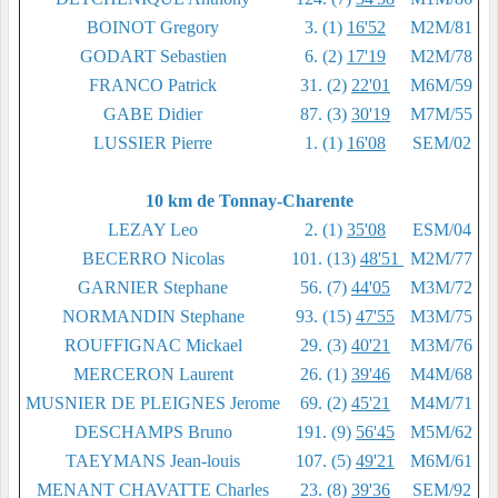
BOINOT Gregory
3. (1)
16'52
M2M/81
GODART Sebastien
6. (2)
17'19
M2M/78
FRANCO Patrick
31. (2)
22'01
M6M/59
GABE Didier
87. (3)
30'19
M7M/55
LUSSIER Pierre
1. (1)
16'08
SEM/02
10 km de Tonnay-Charente
LEZAY Leo
2. (1)
35'08
ESM/04
BECERRO Nicolas
101. (13)
48'51
M2M/77
GARNIER Stephane
56. (7)
44'05
M3M/72
NORMANDIN Stephane
93. (15)
47'55
M3M/75
ROUFFIGNAC Mickael
29. (3)
40'21
M3M/76
MERCERON Laurent
26. (1)
39'46
M4M/68
MUSNIER DE PLEIGNES Jerome
69. (2)
45'21
M4M/71
DESCHAMPS Bruno
191. (9)
56'45
M5M/62
TAEYMANS Jean-louis
107. (5)
49'21
M6M/61
MENANT CHAVATTE Charles
23. (8)
39'36
SEM/92