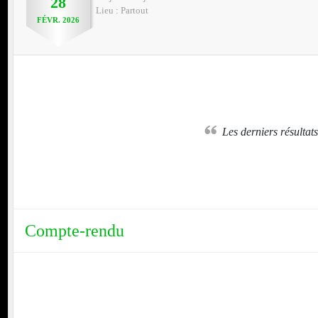
28
Lieu :
Partout
FÉVR.
2026
nt
Ma Halle Gourmande - Maison Solbès
Les derniers résulta
Compte-rendu