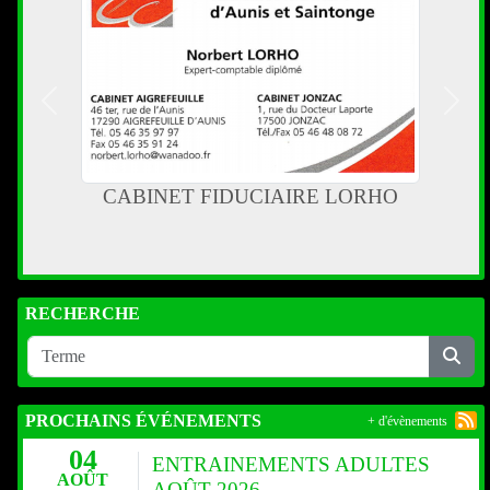
Précedent
Suiva
CABINET FIDUCIAIRE LORHO
RECHERCHE
PROCHAINS ÉVÉNEMENTS
+ d'évènements
04
ENTRAINEMENTS ADULTES
AOÛT
AOÛT 2026