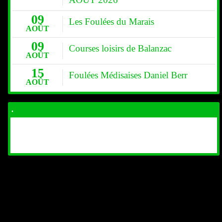
09
Les Foulées du Marais
AOÛT
09
Courses loisirs de Balanzac
AOÛT
15
Foulées Médisaises Daniel Berr
AOÛT
.