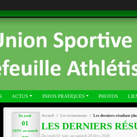
S
ACTUS
INFOS PRATIQUES
PHOTOS
LIE
Accueil
Les évènements
Les derniers résultats (d
Du
jeudi
01
LES DERNIERS RÉSUL
JANV.
au
samedi
Du
jeudi
01
janv.
au
samedi
28
févr.
2026