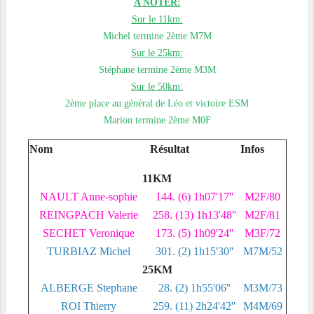
A NOTER:
Sur le 11km:
Michel termine 2ème M7M
Sur le 25km:
Stéphane termine 2ème M3M
Sur le 50km:
2ème place au général de Léo et victoire ESM
Marion termine 2ème M0F
Nom
Résultat
Infos
11KM
NAULT Anne-sophie
144. (6) 1h07'17''
M2F/80
REINGPACH Valerie
258. (13) 1h13'48''
M2F/81
SECHET Veronique
173. (5) 1h09'24''
M3F/72
TURBIAZ Michel
301. (2) 1h15'30''
M7M/52
25KM
ALBERGE Stephane
28. (2) 1h55'06''
M3M/73
ROI Thierry
259. (11) 2h24'42''
M4M/69