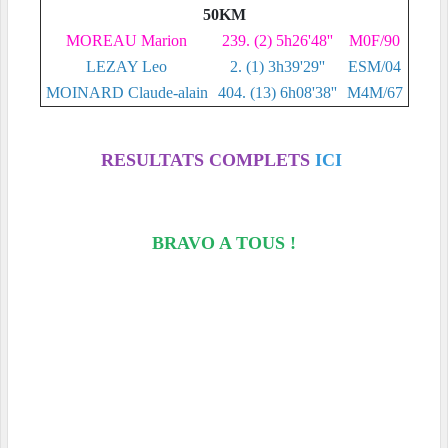
50KM
MOREAU Marion
239. (2) 5h26'48''
M0F/90
LEZAY Leo
2. (1) 3h39'29''
ESM/04
MOINARD Claude-alain
404. (13) 6h08'38''
M4M/67
RESULTATS COMPLETS
ICI
BRAVO A TOUS !