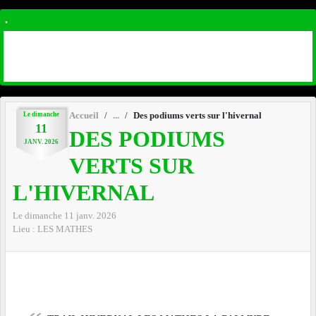
.
Le
dimanche
Accueil
Des podiums verts sur l'hivernal
11
DES PODIUMS
JANV.
2026
VERTS SUR
L'HIVERNAL
Le
dimanche
11
janv.
2026
Lieu :
LES MATHES