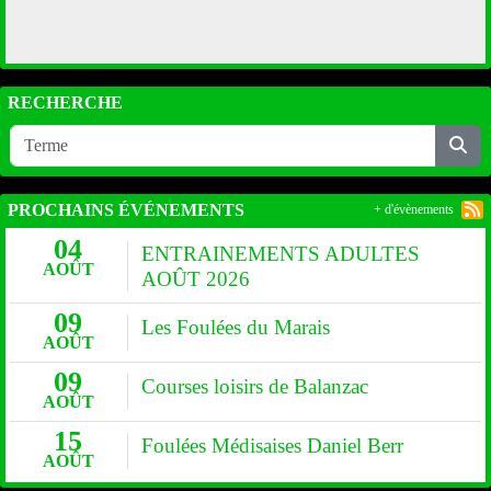
RECHERCHE
PROCHAINS ÉVÉNEMENTS
+ d'évènements
04
ENTRAINEMENTS ADULTES
AOÛT
AOÛT 2026
09
Les Foulées du Marais
AOÛT
09
Courses loisirs de Balanzac
AOÛT
15
Foulées Médisaises Daniel Berr
AOÛT