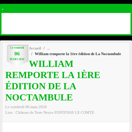
.
Le
vendredi
Accueil
06
William remporte la 1ère édition de La Noctambule
MARS
2026
WILLIAM
REMPORTE LA 1ÈRE
ÉDITION DE LA
NOCTAMBULE
Le
vendredi
06
mars
2026
Lieu :
Château de Terre Neuve
FONTENAY LE COMTE