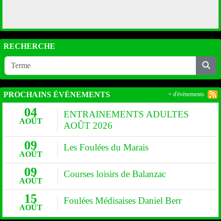
RECHERCHE
PROCHAINS ÉVÉNEMENTS
+ d'évènements
04
ENTRAINEMENTS ADULTES
AOÛT
AOÛT 2026
09
Les Foulées du Marais
AOÛT
09
Courses loisirs de Balanzac
AOÛT
15
Foulées Médisaises Daniel Berr
AOÛT