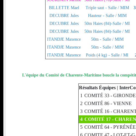
BILLETTE Mael
Triple saut - Salle / MIM
3
DECUBRE Jules
Hauteur - Salle / MIM
DECUBRE Jules
50m Haies (84)-Salle / MI
DECUBRE Jules
50m Haies (84)-Salle / MI
ITANDJE Maxence
50m - Salle / MIM
ITANDJE Maxence
50m - Salle / MIM
ITANDJE Maxence
Poids (4 kg) - Salle / MI
L'équipe du Comité de Charente-Maritime boucle la compétit
Résultats Équipes | Inter
1
COMITÉ 33 - GIRONDE
2
COMITÉ 86 - VIENNE
3
COMITÉ 16 - CHAREN
4
COMITÉ 17 - CHARE
5
COMITÉ 64 - PYRÉNÉ
6
COMITE 47 - LOT-ET