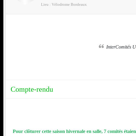
Lieu :
Vélodrome
Bordeaux
nt
InterComités
oréen
Compte-rendu
Pour clôturer cette saison hivernale en salle, 7 comités étaie