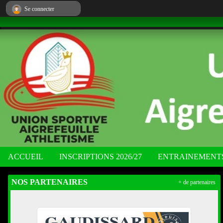
Panneau de gestion des cookies
Se connecter
ACCUEIL
INSCRIPTIONS 2026/27
ENTRAINEMENT
NOS PARTENAIRES
+ de partenaires