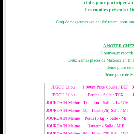
clubs pour participer a
Les comités présents : 16,
Cinq de nos jeunes avaient été retenu pour int
A NOTER CHEZ
6 nouveaux records 
Deux 2èmes places de Maxence en fina
3ème place de 
3ème place de Ma
JEGOU Lilou
1 000m Piste Courte / BEF
3
JEGOU Lilou
Perche - Salle / TCX
JOURDAIN Meline
Triathlon - Salle U14-U16
JOURDAIN Meline
50m Haies (76)-Salle / MI
JOURDAIN Meline
Poids (3 kg) - Salle / MI
JOURDAIN Meline
Hauteur - Salle / MIF
JOURDAIN Meline
50m Haies (76)-Salle / MI