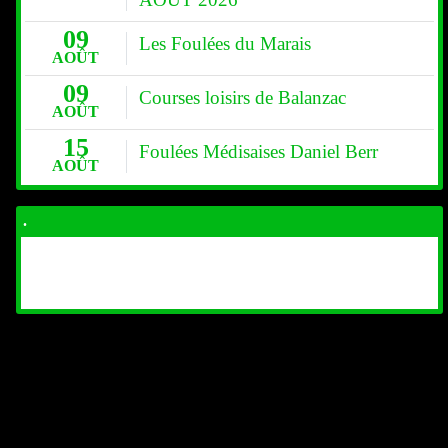
09
Les Foulées du Marais
AOÛT
09
Courses loisirs de Balanzac
AOÛT
15
Foulées Médisaises Daniel Berr
AOÛT
.