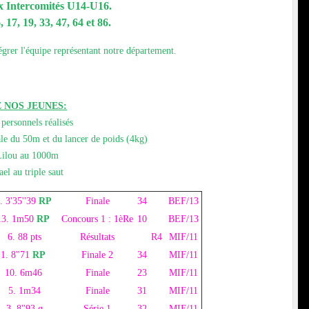
ux Intercomités U14-U16.
 17, 19, 33, 47, 64 et 86.
égrer l'équipe représentant notre département.
 NOS JEUNES:
personnels réalisés
le du 50m et du lancer de poids (4kg)
Lilou au 1000m
el au triple saut
. 3'35''39
RP
Finale
34
BEF/13
13. 1m50
RP
Concours 1 : 1èRe
10
BEF/13
6. 88 pts
Résultats
R4
MIF/11
1. 8''71
RP
Finale 2
34
MIF/11
10. 6m46
Finale
23
MIF/11
5. 1m34
Finale
31
MIF/11
3. 8''93 q
Série 1
32
MIF/11