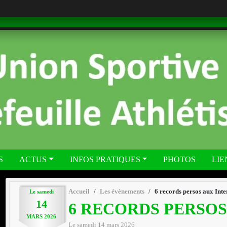
S
ACTUS
INFOS PRATIQUES
PHOTOS
LIE
Accueil
Les évènements
6 records persos aux Int
Le
samedi
14
6 RECORDS PERSOS
MARS
2026
Le
samedi
14
mars
2026