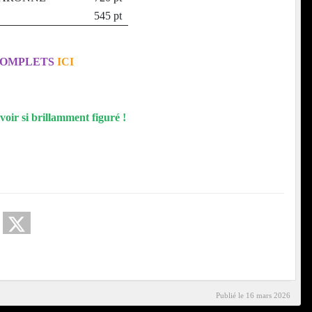
545 pt
COMPLETS
ICI
voir si brillamment figuré !
Publié le
16 mars 2026