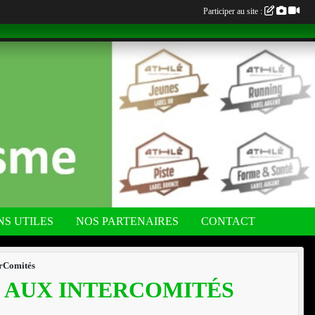
Participer au site :
NS UTILES
NOS PARTENAIRES
CONTACT
erComités
 AUX INTERCOMITÉS