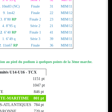
. 10m83 (NC)
Finale
31
MIM/11
9. 1m42
Finale
22
MIM/12
3. 8''80
RP
Finale 2
23
MIM/12
4. 8''95 q
Série 2
21
MIM/12
2
. 6''40
RP
Finale 1
41
MIM/11
1. 6''49 q
Série 3
39
MIM/11
2
. 11m67
RP
Finale
36
MIM/11
ion au pied du podium à quelques points de la 3ème marche.
Comités U14-U16 - TCX
1151 pt
1047 pt
TE
846 pt
NTE-MARITIME
801 pt
ES-ATLANTIQUES
784 pt
-GARONNE
720 pt