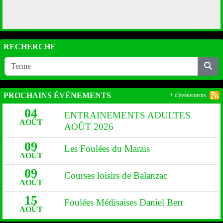
RECHERCHE
PROCHAINS ÉVÉNEMENTS
+ d'évènements
04
ENTRAINEMENTS ADULTES
AOÛT
AOÛT 2026
09
Les Foulées du Marais
AOÛT
09
Courses loisirs de Balanzac
AOÛT
15
Foulées Médisaises Daniel Berr
AOÛT