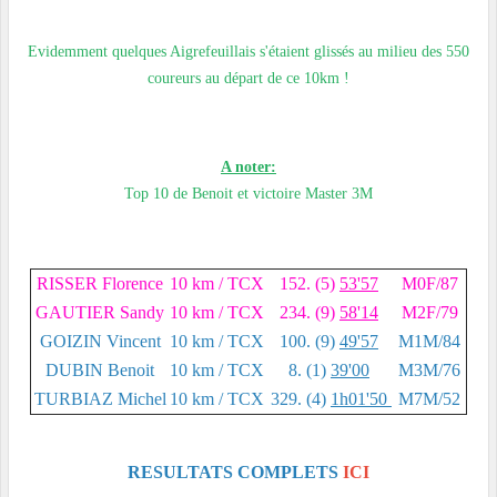
Evidemment quelques Aigrefeuillais s'étaient glissés au milieu des 550
coureurs au départ de ce 10km !
A noter:
Top 10 de Benoit et victoire Master 3M
RISSER Florence
10 km / TCX
152. (5)
53'57
M0F/87
GAUTIER Sandy
10 km / TCX
234. (9)
58'14
M2F/79
GOIZIN Vincent
10 km / TCX
100. (9)
49'57
M1M/84
DUBIN Benoit
10 km / TCX
8. (1)
39'00
M3M/76
TURBIAZ Michel
10 km / TCX
329. (4)
1h01'50
M7M/52
RESULTATS COMPLETS
ICI