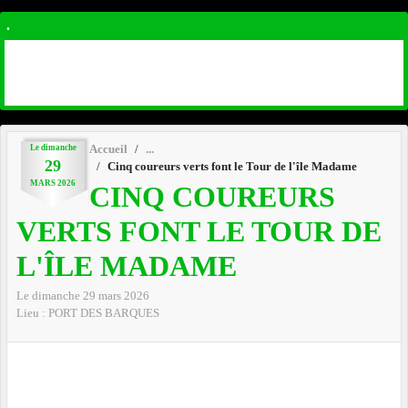
.
Le
dimanche
Accueil
29
Cinq coureurs verts font le Tour de l'île Madame
MARS
2026
CINQ COUREURS
VERTS FONT LE TOUR DE
L'ÎLE MADAME
Le
dimanche
29
mars
2026
Lieu :
PORT DES BARQUES