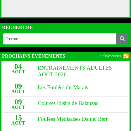
RECHERCHE
PROCHAINS ÉVÉNEMENTS
+ d'évènements
04
ENTRAINEMENTS ADULTES
AOÛT
AOÛT 2026
09
Les Foulées du Marais
AOÛT
09
Courses loisirs de Balanzac
AOÛT
15
Foulées Médisaises Daniel Berr
AOÛT