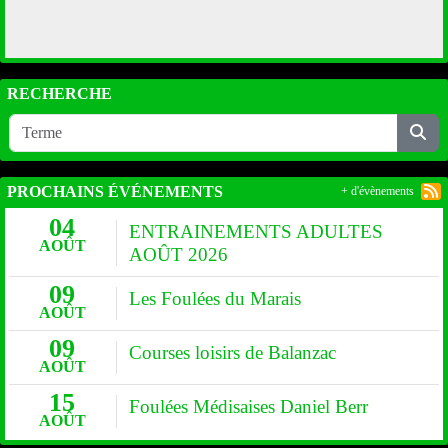
RECHERCHE
PROCHAINS ÉVÉNEMENTS
+ d'évènements
04
ENTRAINEMENTS ADULTES
AOÛT
AOÛT 2026
09
Les Foulées du Marais
AOÛT
09
Courses loisirs de Balanzac
AOÛT
15
Foulées Médisaises Daniel Berr
AOÛT