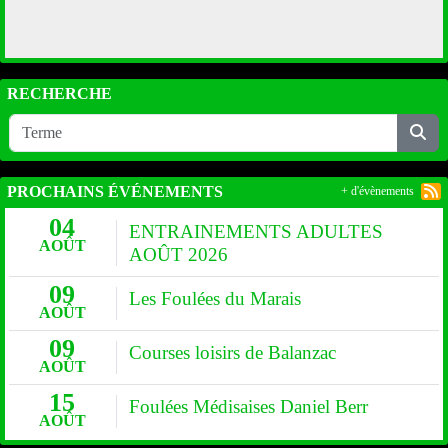
RECHERCHE
PROCHAINS ÉVÉNEMENTS
+ d'évènements
04
ENTRAINEMENTS ADULTES
AOÛT
AOÛT 2026
09
Les Foulées du Marais
AOÛT
09
Courses loisirs de Balanzac
AOÛT
15
Foulées Médisaises Daniel Berr
AOÛT