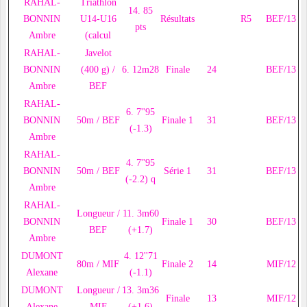
RAHAL-
Triathlon
14. 85
BONNIN
U14-U16
Résultats
R5
BEF/13
pts
Ambre
(calcul
RAHAL-
Javelot
BONNIN
(400 g) /
6. 12m28
Finale
24
BEF/13
Ambre
BEF
RAHAL-
6. 7''95
BONNIN
50m / BEF
Finale 1
31
BEF/13
(-1.3)
Ambre
RAHAL-
4. 7''95
BONNIN
50m / BEF
Série 1
31
BEF/13
(-2.2) q
Ambre
RAHAL-
Longueur /
11. 3m60
BONNIN
Finale 1
30
BEF/13
BEF
(+1.7)
Ambre
DUMONT
4. 12''71
80m / MIF
Finale 2
14
MIF/12
Alexane
(-1.1)
DUMONT
Longueur /
13. 3m36
Finale
13
MIF/12
Alexane
MIF
(+1.6)