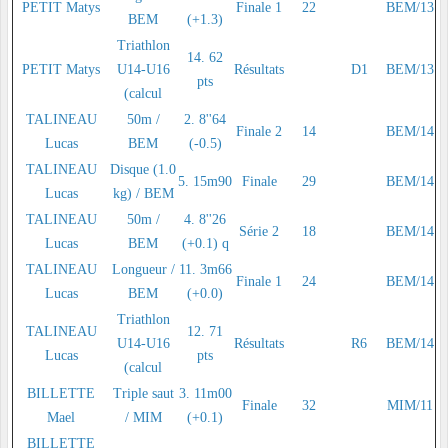
PETIT Matys
Finale 1
22
BEM/13
BEM
(+1.3)
Triathlon
14. 62
PETIT Matys
U14-U16
Résultats
D1
BEM/13
pts
(calcul
TALINEAU
50m /
2. 8''64
Finale 2
14
BEM/14
Lucas
BEM
(-0.5)
TALINEAU
Disque (1.0
5. 15m90
Finale
29
BEM/14
Lucas
kg) / BEM
TALINEAU
50m /
4. 8''26
Série 2
18
BEM/14
Lucas
BEM
(+0.1) q
TALINEAU
Longueur /
11. 3m66
Finale 1
24
BEM/14
Lucas
BEM
(+0.0)
Triathlon
TALINEAU
12. 71
U14-U16
Résultats
R6
BEM/14
Lucas
pts
(calcul
BILLETTE
Triple saut
3. 11m00
Finale
32
MIM/11
Mael
/ MIM
(+0.1)
BILLETTE