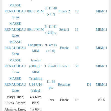
MASSE
3. 11''48
RENAUDEAU
80m / MIM
Finale 2
15
MIM/11
(-1.2)
Enzo
MASSE
5. 11''41
RENAUDEAU
80m / MIM
Série 2
15
MIM/11
(-2.9) q
Enzo
MASSE
Longueur /
9. 4m33
RENAUDEAU
Finale
19
MIM/11
MIM
(+0.0)
Enzo
MASSE
Javelot
RENAUDEAU
(600 g) /
3. 26m03
Finale 1
30
MIM/11
Enzo
MIM
MASSE
Triathlon
11. 64
RENAUDEAU
U14-U16
Résultats
D1
MIM/11
pts
Enzo
(calcul
Matys, Jude,
4 x 60m
1ers
Finale
16
BEX
Lucas, Ambre
BEX
Alexane, Enzo,
4 x 60m