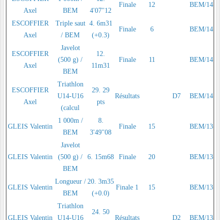
Finale
12
BEM/14
Axel
BEM
4'07''12
ESCOFFIER
Triple saut
4. 6m31
Finale
6
BEM/14
Axel
/ BEM
(+0.3)
Javelot
ESCOFFIER
12.
(500 g) /
Finale
11
BEM/14
Axel
11m31
BEM
Triathlon
ESCOFFIER
29. 29
U14-U16
Résultats
D7
BEM/14
Axel
pts
(calcul
1 000m /
8.
GLEIS Valentin
Finale
15
BEM/13
BEM
3'49''08
Javelot
GLEIS Valentin
(500 g) /
6. 15m68
Finale
20
BEM/13
BEM
Longueur /
20. 3m35
GLEIS Valentin
Finale 1
15
BEM/13
BEM
(+0.0)
Triathlon
24. 50
GLEIS Valentin
U14-U16
Résultats
D2
BEM/13