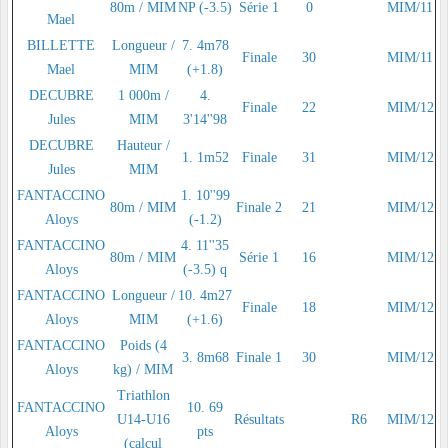
80m / MIM
NP (-3.5)
Série 1
0
MIM/11
Mael
BILLETTE
Longueur /
7. 4m78
Finale
30
MIM/11
Mael
MIM
(+1.8)
DECUBRE
1 000m /
4.
Finale
22
MIM/12
Jules
MIM
3'14''98
DECUBRE
Hauteur /
1. 1m52
Finale
31
MIM/12
Jules
MIM
FANTACCINO
1. 10''99
80m / MIM
Finale 2
21
MIM/12
Aloys
(-1.2)
FANTACCINO
4. 11''35
80m / MIM
Série 1
16
MIM/12
Aloys
(-3.5) q
FANTACCINO
Longueur /
10. 4m27
Finale
18
MIM/12
Aloys
MIM
(+1.6)
FANTACCINO
Poids (4
3. 8m68
Finale 1
30
MIM/12
Aloys
kg) / MIM
Triathlon
FANTACCINO
10. 69
U14-U16
Résultats
R6
MIM/12
Aloys
pts
(calcul