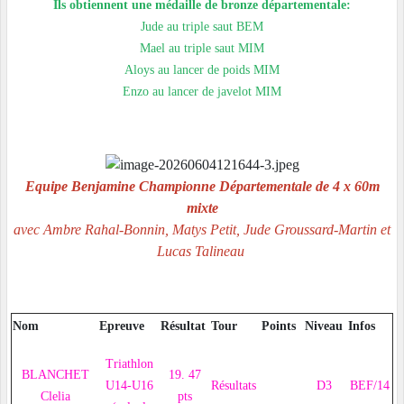
Ils obtiennent une médaille de bronze départementale:
Jude au triple saut BEM
Mael au triple saut MIM
Aloys au lancer de poids MIM
Enzo au lancer de javelot MIM
Equipe Benjamine Championne Départementale de 4 x 60m
mixte
avec Ambre Rahal-Bonnin, Matys Petit, Jude Groussard-Martin et
Lucas Talineau
Nom
Epreuve
Résultat
Tour
Points
Niveau
Infos
Triathlon
BLANCHET
19. 47
U14-U16
Résultats
D3
BEF/14
Clelia
pts