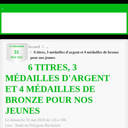
.
Le
dimanche
Accueil
31
6 titres, 3 médailles d'argent et 4 médailles de bronze
pour nos jeunes
MAI
2026
6 TITRES, 3
MÉDAILLES D'ARGENT
ET 4 MÉDAILLES DE
BRONZE POUR NOS
JEUNES
Le
dimanche
31
mai
2026
de 12h à 18h
Lieu :
Stade du Polygone
Rochefort