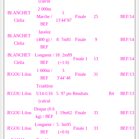
(calcul
2 000m
BLANCHET
1.
Marche /
Finale
25
BEF/14
Clelia
13'44''87
BEF
Javelot
BLANCHET
(400 g) /
8. 7m81
Finale
9
BEF/14
Clelia
BEF
BLANCHET
Longueur /
18. 2m89
Finale 1
13
BEF/14
Clelia
BEF
(+1.6)
1 000m /
3.
JEGOU Lilou
Finale
31
BEF/13
BEF
3'44''48
Triathlon
JEGOU Lilou
U14-U16
5. 97 pts
Résultats
R4
BEF/13
(calcul
Disque (0.6
JEGOU Lilou
1. 19m62
Finale
33
BEF/13
kg) / BEF
Longueur /
5. 3m95
JEGOU Lilou
Finale 1
33
BEF/13
BEF
(+0.0)