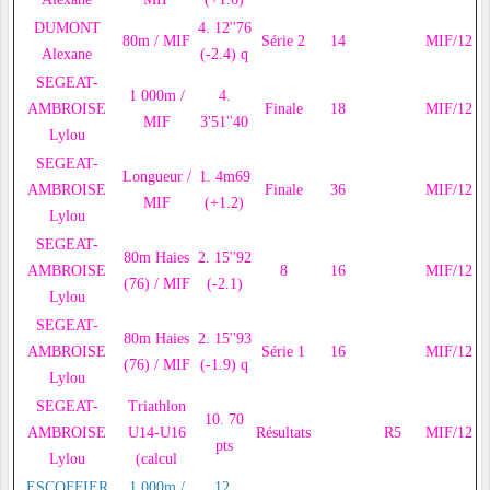
DUMONT
4. 12''76
80m / MIF
Série 2
14
MIF/12
Alexane
(-2.4) q
SEGEAT-
1 000m /
4.
AMBROISE
Finale
18
MIF/12
MIF
3'51''40
Lylou
SEGEAT-
Longueur /
1. 4m69
AMBROISE
Finale
36
MIF/12
MIF
(+1.2)
Lylou
SEGEAT-
80m Haies
2. 15''92
AMBROISE
8
16
MIF/12
(76) / MIF
(-2.1)
Lylou
SEGEAT-
80m Haies
2. 15''93
AMBROISE
Série 1
16
MIF/12
(76) / MIF
(-1.9) q
Lylou
SEGEAT-
Triathlon
10. 70
AMBROISE
U14-U16
Résultats
R5
MIF/12
pts
Lylou
(calcul
ESCOFFIER
1 000m /
12.