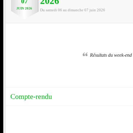
2026
07
JUIN
2026
Du
samedi
06
au
dimanche
07
juin
2026
nt
GARAGE DUPONT
Résultats du week-end
Compte-rendu