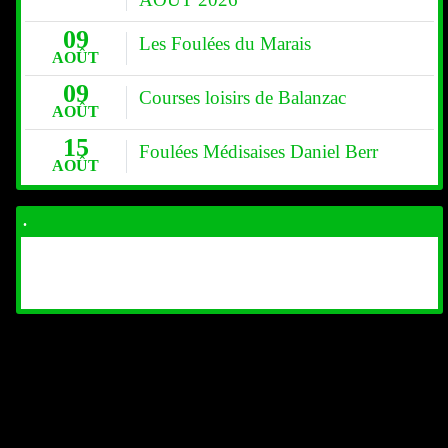
09
Les Foulées du Marais
AOÛT
09
Courses loisirs de Balanzac
AOÛT
15
Foulées Médisaises Daniel Berr
AOÛT
.