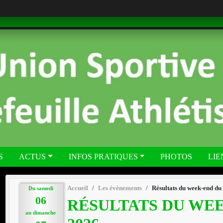
S
ACTUS
INFOS PRATIQUES
PHOTOS
LIE
Accueil
Les évènements
Résultats du week-end du
Du
samedi
06
RÉSULTATS DU WEEK
au
dimanche