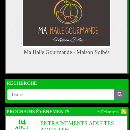
Précedent
Suiva
Ma Halle Gourmande - Maison Solbès
RECHERCHE
PROCHAINS ÉVÉNEMENTS
+ d'évènements
04
ENTRAINEMENTS ADULTES
AOÛT
AOÛT 2026