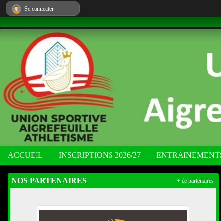
Panneau de gestion des cookies
Se connecter
ACCUEIL
INSCRIPTIONS 2026/27
ENTRAINEMENT
NOS PARTENAIRES
+ de partenaires